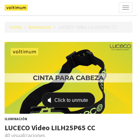
Alter
la
naveg
Home
Iluminación
LUCECO Video LILH25P65 CC
ILUMINACIÓN
LUCECO Video LILH25P65 CC
40 visualizaciones