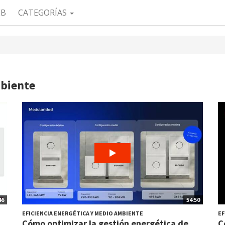
EB
CATEGORÍAS
mbiente
46
54:50
EFICIENCIA ENERGÉTICA Y MEDIO AMBIENTE
EF
..
Cómo optimizar la gestión energética de
C