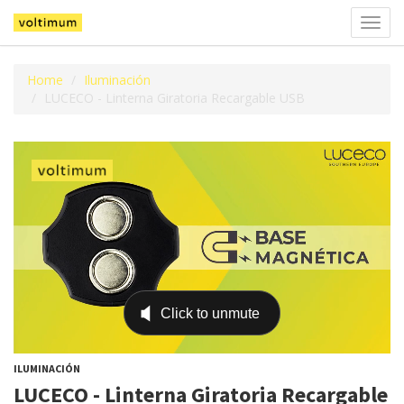
Alter
la
naveg
Home
Iluminación
LUCECO - Linterna Giratoria Recargable USB
ILUMINACIÓN
LUCECO - Linterna Giratoria Recargable