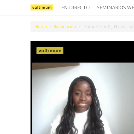
EN DIRECTO
SEMINARIOS W
Home
Iluminación
“Future Proof”_ El concept