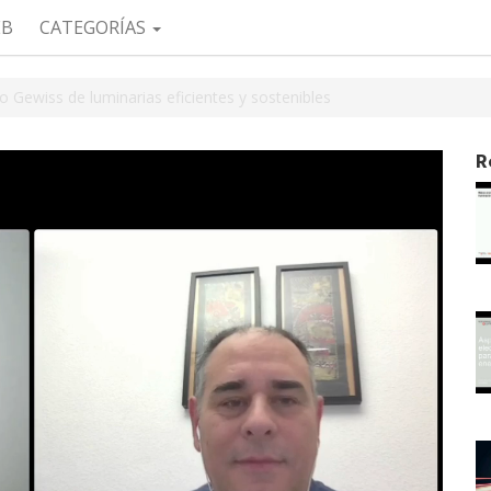
EB
CATEGORÍAS
o Gewiss de luminarias eficientes y sostenibles
R