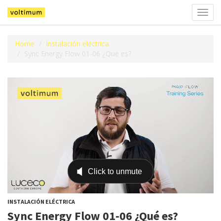
Alter
la
naveg
Home
Instalación eléctrica
Sync Energy Flow 01-06 ¿Qué es?
INSTALACIÓN ELÉCTRICA
Sync Energy Flow 01-06 ¿Qué es?