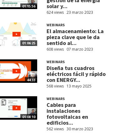
gestión de la energía
solar y...
01:15:56
624 views
23 marzo 2023
WEBINARS
El almacenamiento: La
pieza clave que le da
sentido al...
01:06:25
608 views
07 marzo 2023
WEBINARS
Diseña tus cuadros
eléctricos fácil y rápido
con ENERGY...
44:33
568 views
13 mayo 2025
WEBINARS
Cables para
instalaciones
fotovoltaicas en
01:08:10
edificios...
562 views
30 marzo 2023