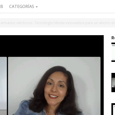
EB
CATEGORÍAS
 armarios eléctricos: Tecnología híbrida innovadora para un ahorro e
R