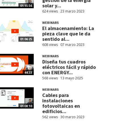
gestión de la energía
solar y...
01:15:56
624 views
23 marzo 2023
WEBINARS
El almacenamiento: La
pieza clave que le da
sentido al...
01:06:25
608 views
07 marzo 2023
WEBINARS
Diseña tus cuadros
eléctricos fácil y rápido
con ENERGY...
44:33
568 views
13 mayo 2025
WEBINARS
Cables para
instalaciones
fotovoltaicas en
01:08:10
edificios...
562 views
30 marzo 2023