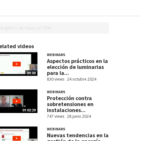
nergético de hasta el 75%
elated videos
WEBINARS
Aspectos prácticos en la
elección de luminarias
para la...
01:00
830 views
24 octubre 2024
WEBINARS
Protección contra
sobretensiones en
instalaciones...
01:02:29
747 views
28 junio 2024
WEBINARS
Nuevas tendencias en la