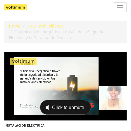
Alter
la
naveg
Home
Instalación eléctrica
Optimización energética a través de la Seguridad
Eléctrica y la Garantía de Servicio
INSTALACIÓN ELÉCTRICA