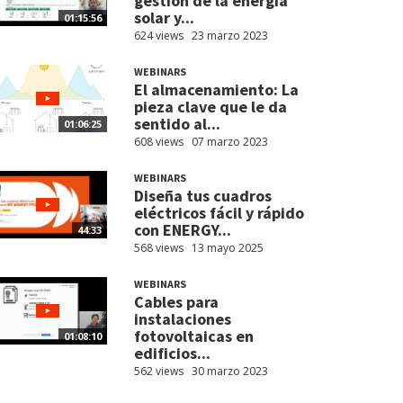
gestión de la energía
solar y...
01:15:56
624 views
23 marzo 2023
WEBINARS
El almacenamiento: La
pieza clave que le da
sentido al...
01:06:25
608 views
07 marzo 2023
WEBINARS
Diseña tus cuadros
eléctricos fácil y rápido
con ENERGY...
44:33
568 views
13 mayo 2025
WEBINARS
Cables para
instalaciones
fotovoltaicas en
01:08:10
edificios...
562 views
30 marzo 2023