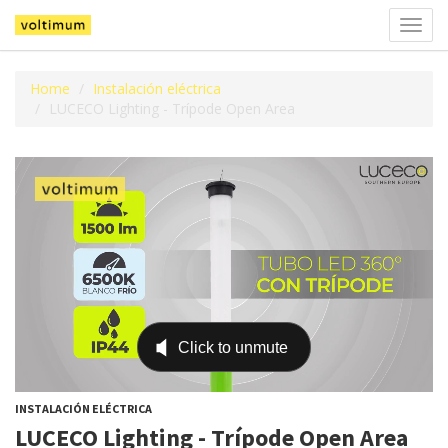
Alter
la
naveg
Home
Instalación eléctrica
LUCECO Lighting - Trípode Open Area
INSTALACIÓN ELÉCTRICA
LUCECO Lighting - Trípode Open Area