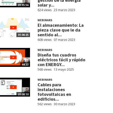
gestión de la energía
solar y...
01:15:56
624 views
23 marzo 2023
WEBINARS
El almacenamiento: La
pieza clave que le da
sentido al...
01:06:25
608 views
07 marzo 2023
WEBINARS
Diseña tus cuadros
eléctricos fácil y rápido
con ENERGY...
44:33
568 views
13 mayo 2025
WEBINARS
Cables para
instalaciones
fotovoltaicas en
01:08:10
edificios...
562 views
30 marzo 2023