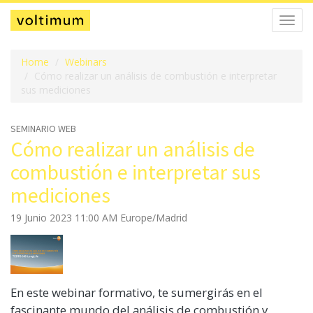
Alter
la
naveg
Home
Webinars
Cómo realizar un análisis de combustión e interpretar
sus mediciones
SEMINARIO WEB
Cómo realizar un análisis de
combustión e interpretar sus
mediciones
19 Junio 2023 11:00 AM Europe/Madrid
En este webinar formativo, te sumergirás en el
fascinante mundo del análisis de combustión y